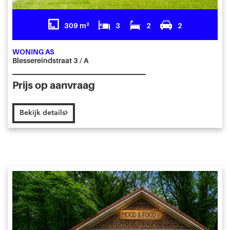
309 m²
3
2
2
WONING AS
Blessereindstraat 3 / A
Prijs op aanvraag
Bekijk details