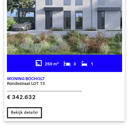
250 m²
3
1
WONING BOCHOLT
Rondestraat LOT 13
€ 342.632
Bekijk details