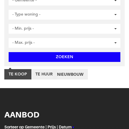
- Gemeente -
- Type woning -
- Min. prijs -
- Max. prijs -
ZOEKEN
NIEUWBOUW
TE KOOP
TE HUUR
AANBOD
Sorteer op
Gemeente
|
Prijs
|
Datum
▼