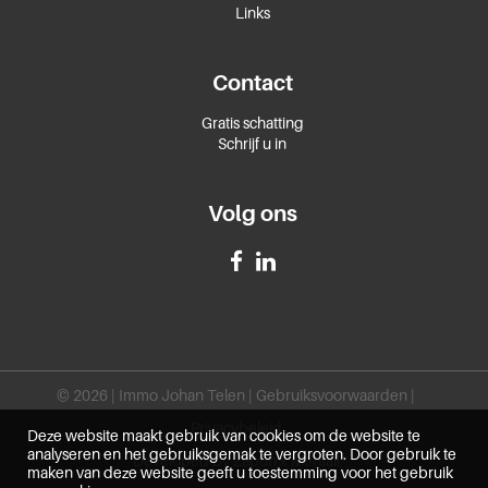
Links
Contact
Gratis schatting
Schrijf u in
Volg ons
© 2026 | Immo Johan Telen |
Gebruiksvoorwaarden
|
Privacybeleid
Deze website maakt gebruik van cookies om de website te
analyseren en het gebruiksgemak te vergroten. Door gebruik te
Developed by Zabun
x
Mentall
maken van deze website geeft u toestemming voor het gebruik