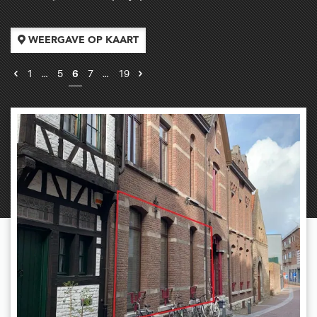
WEERGAVE OP KAART
1
…
5
6
7
…
19