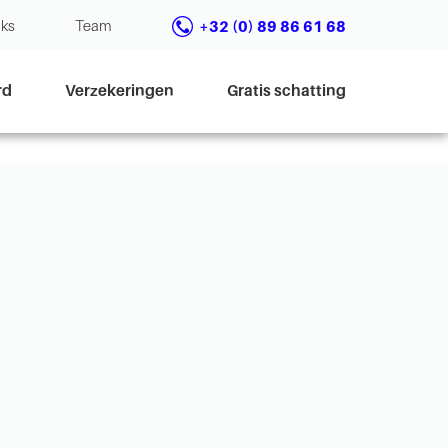
nks
Team
+32 (0) 89 86 61 68
rd
Verzekeringen
Gratis schatting