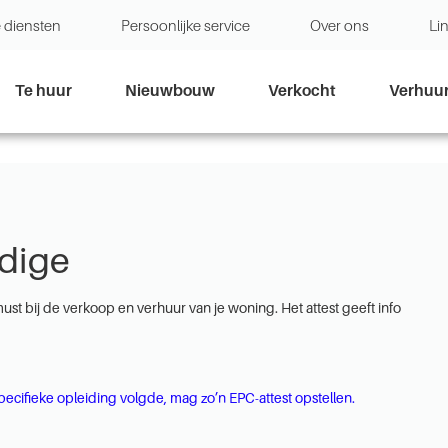
 diensten
Persoonlijke service
Over ons
Li
Te huur
Nieuwbouw
Verkocht
Verhuu
dige
must bij de verkoop en verhuur van je woning. Het attest geeft info
cifieke opleiding volgde, mag zo’n EPC-attest opstellen.