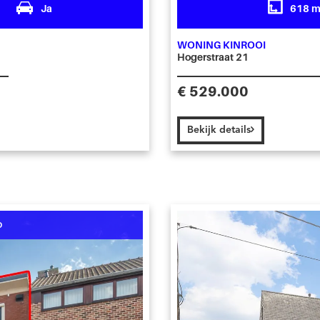
1
Ja
618 
WONING KINROOI
Hogerstraat 21
€ 529.000
Bekijk details
D