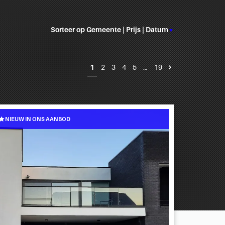
Sorteer op
Gemeente
|
Prijs
|
Datum
▼
1
2
3
4
5
…
19
NIEUW IN ONS AANBOD