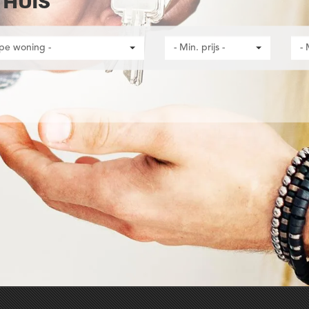
THUIS
ype woning -
- Min. prijs -
- 