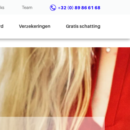
nks
Team
+32 (0) 89 86 61 68
rd
Verzekeringen
Gratis schatting