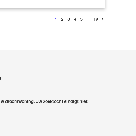
1
2
3
4
5
…
19
?
w droomwoning. Uw zoektocht eindigt hier.