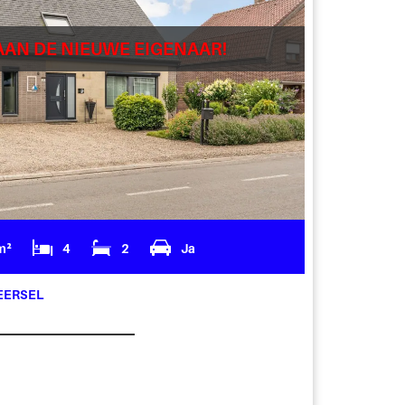
AAN DE NIEUWE EIGENAAR!
m²
4
2
Ja
EERSEL