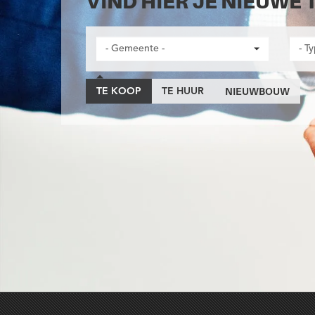
VIND HIER JE NIEUWE 
- Gemeente -
- T
NIEUWBOUW
TE KOOP
TE HUUR