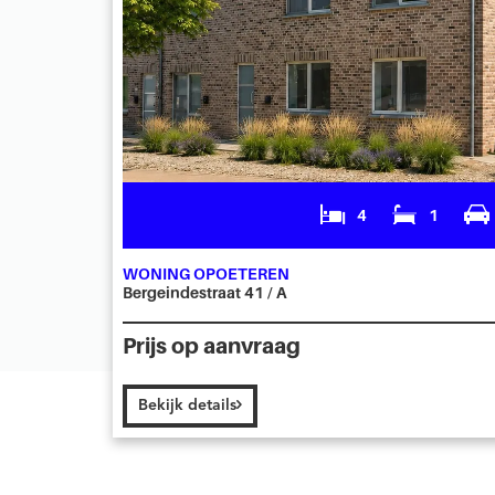
4
1
WONING OPOETEREN
Bergeindestraat 41 / A
Prijs op aanvraag
Bekijk details