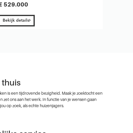
€ 529.000
Prijs 
Bekijk details
Bekijk 
thuis
en is een tijdrovende bezigheid. Maak je zoektocht een
 en zet ons aan het werk. In functie van je wensen gaan
jou op zoek, als echte huizenjagers.