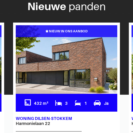
Nieuwe
panden
NIEUW IN ONS AANBOD
432 m²
3
1
Ja
WONING DILSEN-STOKKEM
Harmonielaan 22