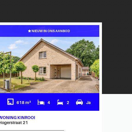
NIEUW IN ONS AANBOD
618 m²
4
2
Ja
WONING KINROOI
WONING
Hogerstraat 21
Bergeinde