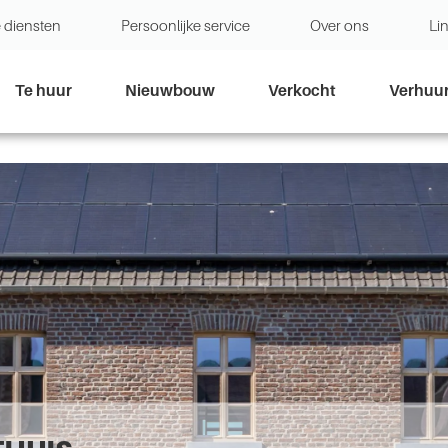
 diensten
Persoonlijke service
Over ons
Li
Te huur
Nieuwbouw
Verkocht
Verhuu