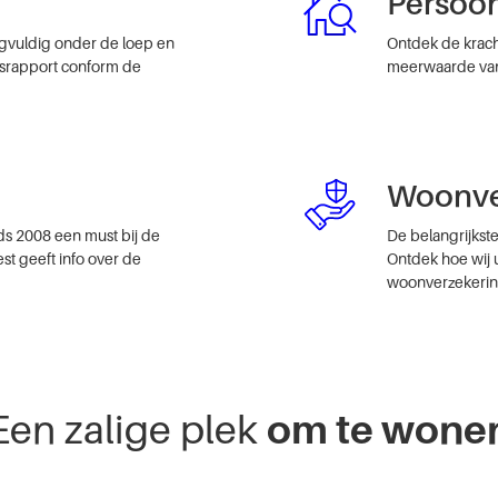
Persoon
rgvuldig onder de loep en
Ontdek de krach
gsrapport conform de
meerwaarde van 
Woonve
nds 2008 een must bij de
De belangrijkste
st geeft info over de
Ontdek hoe wij 
woonverzekerin
Een zalige plek
om te wone