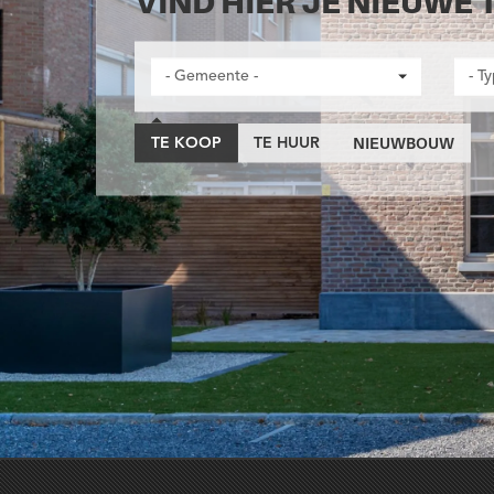
VIND HIER JE NIEUWE 
- Gemeente -
- T
NIEUWBOUW
TE KOOP
TE HUUR