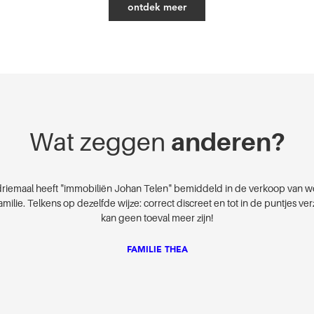
ontdek meer
Wat zeggen
anderen?
shalve “bouwen en verkopen van appartementen” kom ik regelmatig in 
elaars over heel België. Ik kan U bevestigen dat “Immobiliën Johan Tele
er professionele indruk heeft gemaakt. Mijn woning heeft maar enkele w
staan in een buurt waar er een drietal andere woningen reeds meer dan 
 en nog steeds, te koop staan. Vermits de kandidaat-kopers op voorhand 
teerd door het kantoor krijgt men alleen maar serieuze kandidaten over d
Voor mij een prioriteit, want van pottenkijkers hou ik niet.
FAMILIE BERBEN