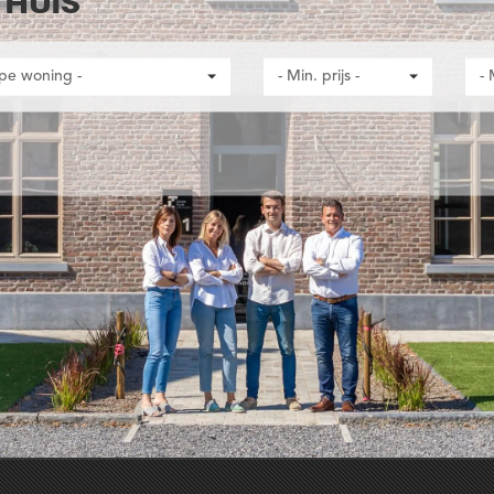
THUIS
ype woning -
- Min. prijs -
- 