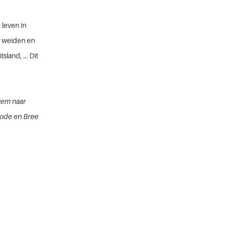
 leven in
 weiden en
tsland, … Dit
kkem naar
rode en Bree