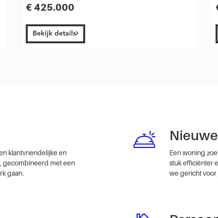
€ 425.000
Bekijk details
Nieuwe 
n klantvriendelijke en
Een woning zoek
rs, gecombineerd met een
stuk efficiënter
rk gaan.
we gericht voor 