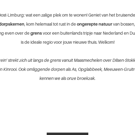
st-Limburg: wat een zalige plek om te wonen! Geniet van het bruisende
 dorpskernen
, kom helemaal tot rust in de
ongerepte natuur
van bossen,
ing even over de
grens
voor een buitenlands tripje naar Nederland en Dui
is de ideale regio voor jouw nieuwe thuis. Welkom!
rein’ strekt zich uit langs de grens vanuit Maasmechelen over Dilsen-Sto
 in Kinrooi. Ook omliggende dorpen als As, Opglabbeek, Meeuwen-Gruit
kennen we als onze broekzak.