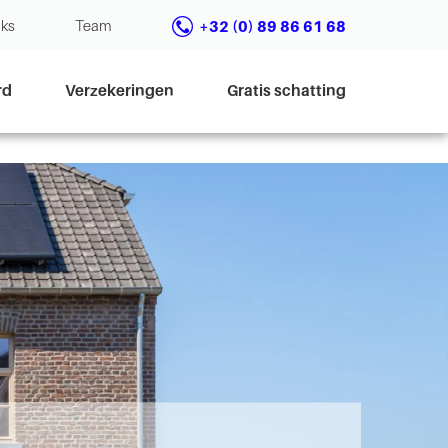
nks
Team
+32 (0) 89 86 61 68
rd
Verzekeringen
Gratis schatting