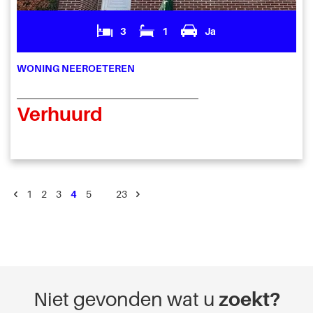
3
1
Ja
WONING NEEROETEREN
Verhuurd
1
2
3
4
5
…
23
Niet gevonden wat u
zoekt?