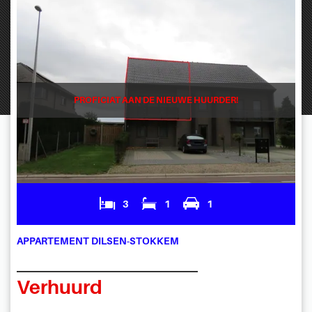
PROFICIAT AAN DE NIEUWE HUURDER!
3
1
1
APPARTEMENT DILSEN-STOKKEM
Verhuurd