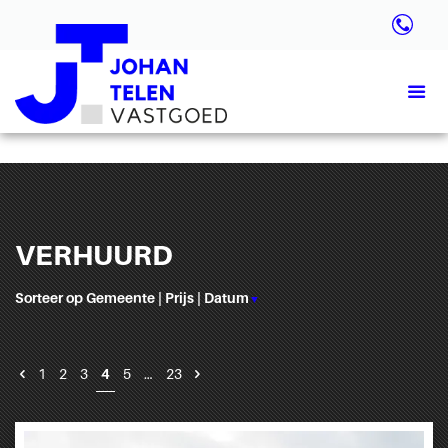
VERHUURD
Sorteer op
Gemeente
|
Prijs
|
Datum
▼
1
2
3
4
5
…
23