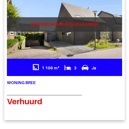
PROFICIAT AAN DE NIEUWE HUURDER!
1 106 m²
3
Ja
WONING BREE
Verhuurd