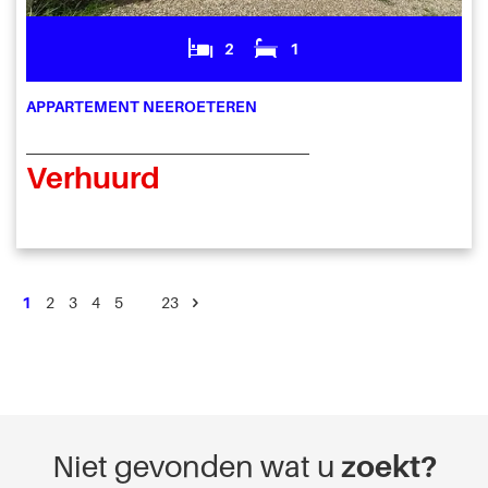
2
1
APPARTEMENT NEEROETEREN
Verhuurd
1
2
3
4
5
…
23
Niet gevonden wat u
zoekt?