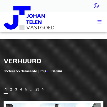
VERHUURD
Sorteer op
Gemeente
|
Prijs
|
Datum
▲
1
2
3
4
5
…
23