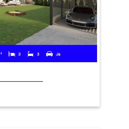
m²
3
3
Ja