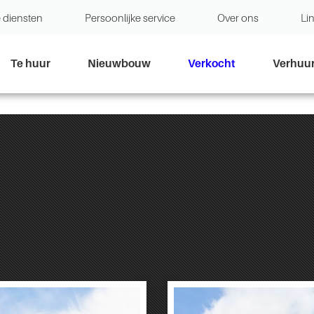
 diensten
Persoonlijke service
Over ons
Li
Te huur
Nieuwbouw
Verkocht
Verhuu