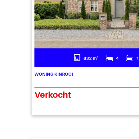
632 m²
4
WONING KINROOI
Verkocht