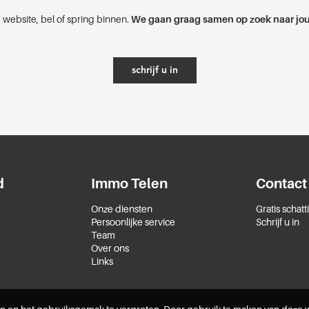
 website, bel of spring binnen.
We gaan graag samen op zoek naar jou
schrijf u in
d
Immo Telen
Contact
Onze diensten
Gratis schatt
Persoonlijke service
Schrijf u in
Team
Over ons
Links