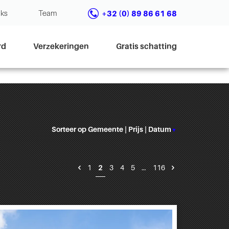
nks
Team
+32 (0) 89 86 61 68
rd
Verzekeringen
Gratis schatting
Sorteer op
Gemeente
|
Prijs
|
Datum
▼
1
2
3
4
5
…
116