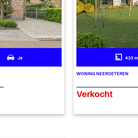
1
Ja
433 
WONING NEEROETEREN
Verkocht