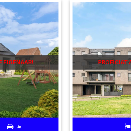
E EIGENAAR!
PROFICIAT 
2
Ja