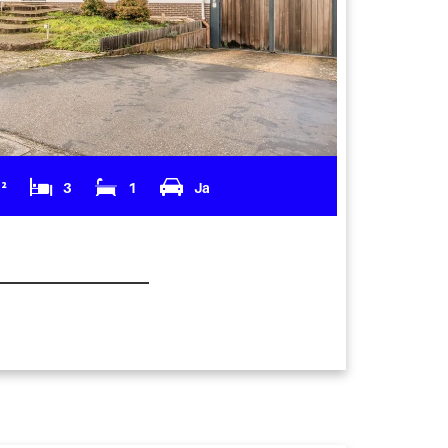
m²
3
1
Ja