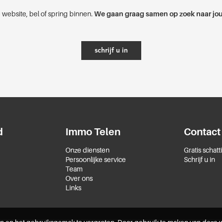
 website, bel of spring binnen.
We gaan graag samen op zoek naar jou
schrijf u in
d
Immo Telen
Contact
Onze diensten
Gratis schatt
Persoonlijke service
Schrijf u in
Team
Over ons
Links