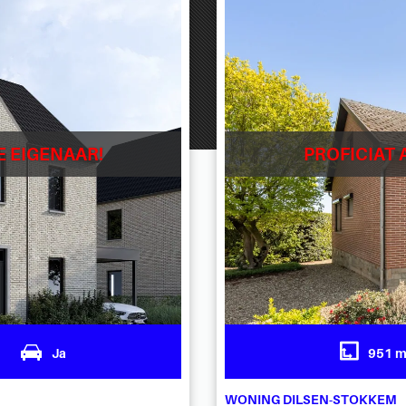
E EIGENAAR!
PROFICIAT 
1
Ja
951 
WONING DILSEN-STOKKEM