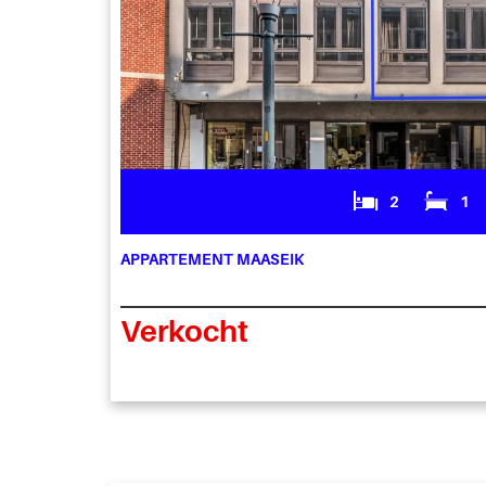
2
1
APPARTEMENT MAASEIK
Verkocht