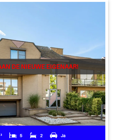
AAN DE NIEUWE EIGENAAR!
m²
5
2
Ja