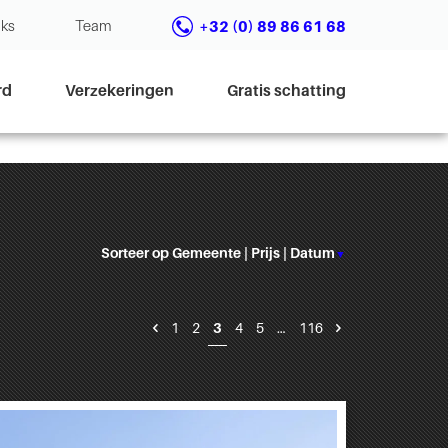
nks
Team
+32 (0) 89 86 61 68
rd
Verzekeringen
Gratis schatting
Sorteer op
Gemeente
|
Prijs
|
Datum
▼
1
2
3
4
5
…
116