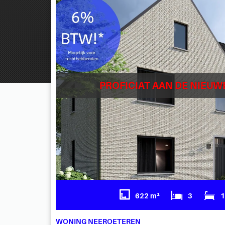
PROFICIAT AAN DE NIEUW
622 m²
3
WONING NEEROETEREN