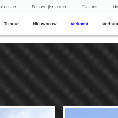
 diensten
Persoonlijke service
Over ons
Li
Te huur
Nieuwbouw
Verkocht
Verhuu