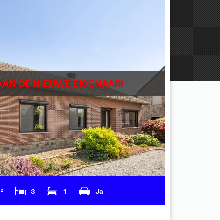
AAN DE NIEUWE EIGENAAR!
m²
3
1
Ja