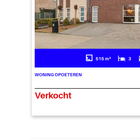
515 m²
3
WONING OPOETEREN
Verkocht