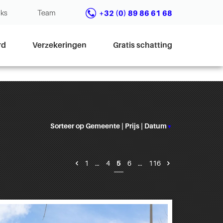
nks
Team
+32 (0) 89 86 61 68
rd
Verzekeringen
Gratis schatting
Sorteer op
Gemeente
|
Prijs
|
Datum
▼
1
…
4
5
6
…
116