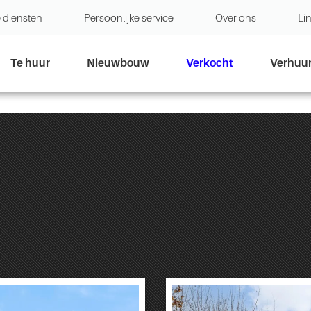
 diensten
Persoonlijke service
Over ons
Li
Te huur
Nieuwbouw
Verkocht
Verhuu