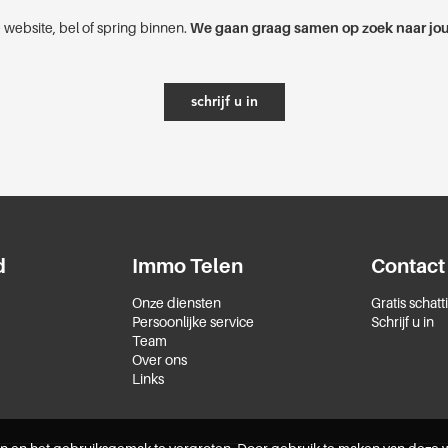
 website, bel of spring binnen.
We gaan graag samen op zoek naar jou
schrijf u in
d
Immo Telen
Contact
Onze diensten
Gratis schatt
Persoonlijke service
Schrijf u in
Team
Over ons
Links