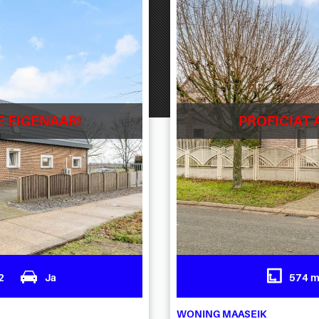
E EIGENAAR!
PROFICIAT 
2
Ja
574 
WONING MAASEIK