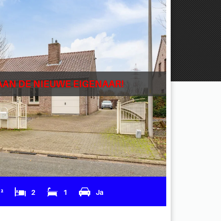
AAN DE NIEUWE EIGENAAR!
m²
2
1
Ja