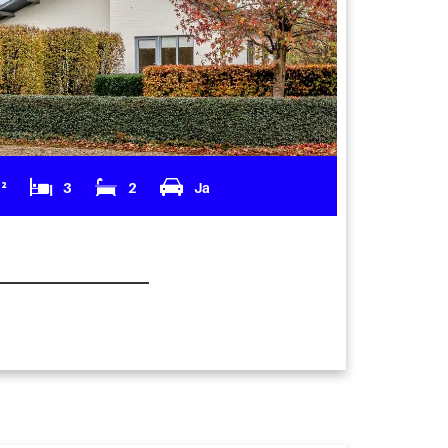
m²
3
2
Ja