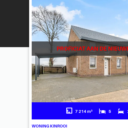
PROFICIAT AAN DE NIEUW
7 214 m²
5
WONING KINROOI