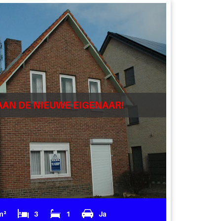
AAN DE NIEUWE EIGENAAR!
m²
3
1
Ja