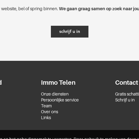
 website, bel of spring binnen.
We gaan graag samen op zoek naar jou
schrijf u in
d
Immo Telen
Contact
Onze diensten
Gratis schatt
Persoonlijke service
Schrijf u in
Team
Over ons
Links