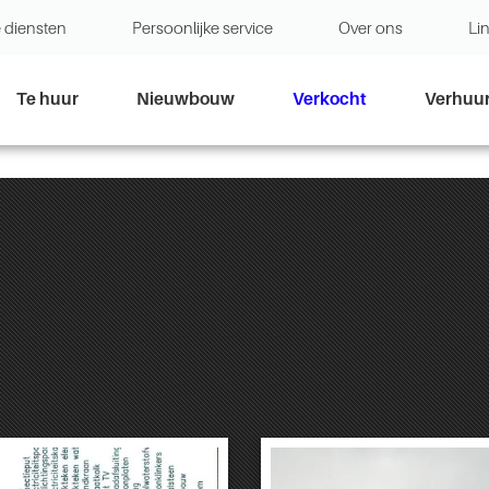
 diensten
Persoonlijke service
Over ons
Li
Te huur
Nieuwbouw
Verkocht
Verhuu