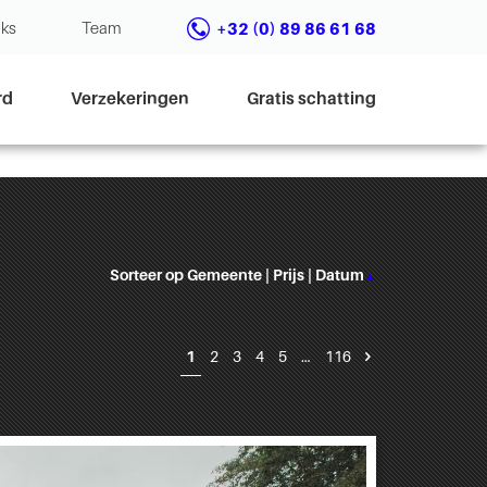
nks
Team
+32 (0) 89 86 61 68
rd
Verzekeringen
Gratis schatting
Sorteer op
Gemeente
|
Prijs
|
Datum
▲
1
2
3
4
5
…
116