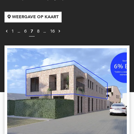
WEERGAVE OP KAART
1
…
6
7
8
…
16