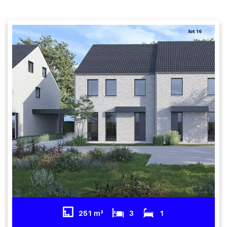
251 m²
3
1