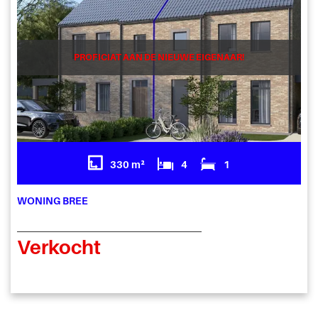
PROFICIAT AAN DE NIEUWE EIGENAAR!
330 m²
4
1
WONING BREE
Verkocht