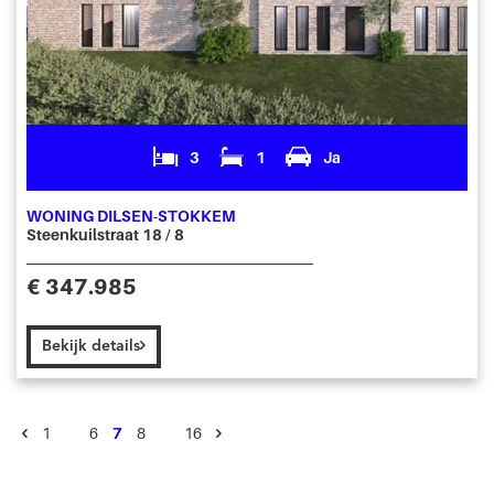
3
1
Ja
WONING DILSEN-STOKKEM
Steenkuilstraat 18 / 8
€ 347.985
Bekijk details
1
…
6
7
8
…
16