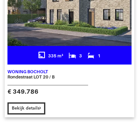
335 m²
3
1
WONING BOCHOLT
Rondestraat LOT 20 / B
€ 349.786
Bekijk details