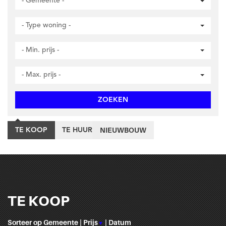
- Gemeente -
- Type woning -
- Min. prijs -
- Max. prijs -
ZOEKEN
NIEUWBOUW
TE KOOP
TE HUUR
TE KOOP
Sorteer op
Gemeente
|
Prijs
|
Datum
▼