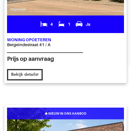
4
1
Ja
WONING OPOETEREN
Bergeindestraat 41 / A
Prijs op aanvraag
Bekijk details
NIEUW IN ONS AANBOD