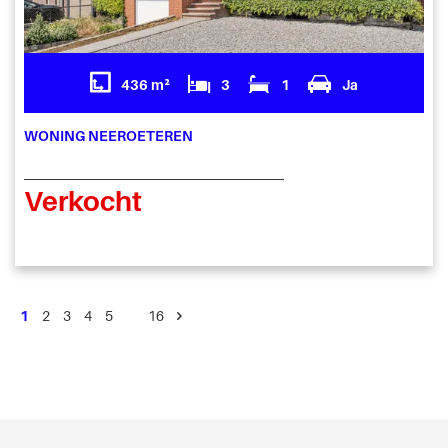
436 m²
3
1
Ja
WONING NEEROETEREN
Verkocht
1
2
3
4
5
…
16