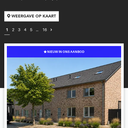
WEERGAVE OP KAART
1
2
3
4
5
…
16
NIEUW IN ONS AANBOD