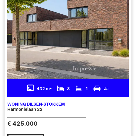
432 m²
3
1
Ja
WONING DILSEN-STOKKEM
Harmonielaan 22
€ 425.000