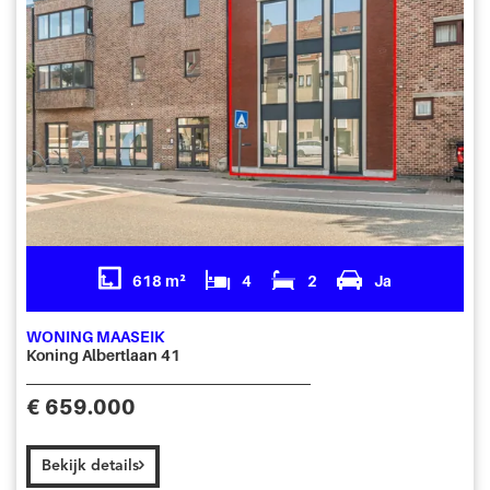
618 m²
4
2
Ja
WONING MAASEIK
Koning Albertlaan 41
€ 659.000
Bekijk details