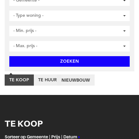
- Gemeente -
- Type woning -
- Min. prijs -
- Max. prijs -
ZOEKEN
NIEUWBOUW
TE KOOP
TE HUUR
TE KOOP
Sorteer op
Gemeente
|
Prijs
|
Datum
▼